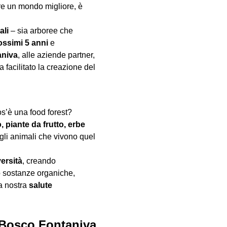
uire un mondo migliore, è
ali
– sia arboree che
rossimi 5 anni
e
aniva
, alle aziende partner,
ha facilitato la creazione del
cos’è una food forest?
, piante da frutto, erbe
 gli animali che vivono quel
versità
, creando
 sostanze organiche,
la nostra
salute
l Bosco Fontaniva