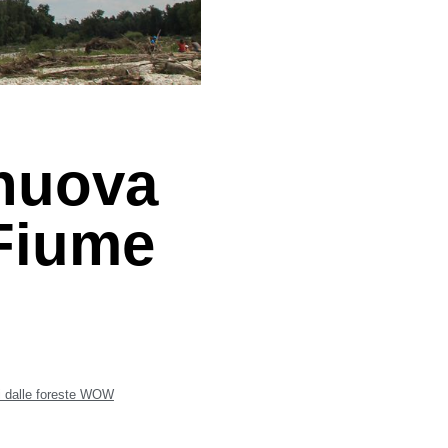
 nuova
 Fiume
i dalle foreste WOW