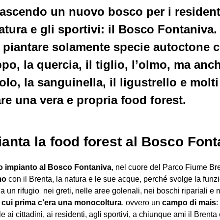
ascendo un nuovo bosco per i residenti, 
tura e gli sportivi: il Bosco Fontaniva. 
 piantare solamente specie autoctone c
po, la quercia, il tiglio, l’olmo, ma an
lo, la sanguinella, il ligustrello e molti
e una vera e propria food forest.
 pianta la food forest al Bosco Fon
o impianto al Bosco Fontaniva
, nel cuore del Parco Fiume Bre
mo
con il Brenta, la natura e le sue acque, perché svolge la funz
a un rifugio nei greti, nelle aree golenali, nei boschi ripariali e
n cui prima c’era una monocoltura
, ovvero un
campo di mais
:
e ai cittadini, ai residenti, agli sportivi, a chiunque ami il Brent