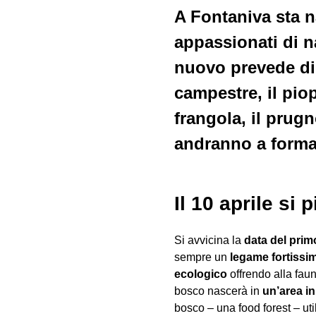
A Fontaniva sta n
appassionati di na
nuovo prevede di
campestre, il piop
frangola, il prugno
andranno a formar
Il 10 aprile si
Si avvicina la
data del prim
sempre un
legame fortissi
ecologico
offrendo alla faun
bosco nascerà in
un’area i
bosco – una food forest – util