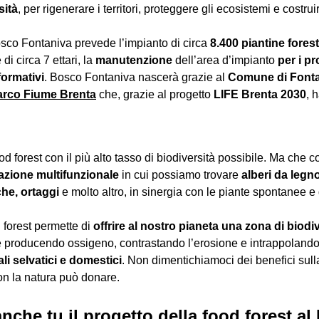
sità
, per rigenerare i territori, proteggere gli ecosistemi e costr
Bosco Fontaniva prevede l’impianto di circa
8.400 piantine forest
i circa 7 ettari, la
manutenzione
dell’area d’impianto
per i p
formativi
. Bosco Fontaniva nascerà grazie al
Comune di Font
arco Fiume Brenta
che, grazie al progetto
LIFE Brenta 2030
, 
ood forest con il più alto tasso di biodiversità possibile. Ma che 
vazione multifunzionale
in cui possiamo trovare
alberi da legno
che, ortaggi
e molto altro, in sinergia con le piante spontanee e
 forest permette di
offrire al nostro pianeta una zona di biodi
 producendo ossigeno, contrastando l’erosione e intrappolando
li selvatici e domestici
. Non dimentichiamoci dei benefici sul
on la natura può donare.
nche tu il progetto della food forest a