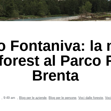
 Fontaniva: la
forest al Parco
Brenta
,
9:49 am
,
Blog per le aziende
,
Blog per le persone
,
Voci dalle foreste
,
Voc