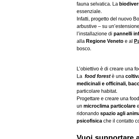
fauna selvatica. La
biodiver
essenziale.
Infatti, progetto del nuovo 
arbustive – su un’estensione d
l’installazione di
pannelli in
alla
Regione Veneto
e al
P
bosco.
L’obiettivo è di creare una f
La
food forest
è una
colti
medicinali e officinali, bac
particolare habitat.
Progettare e creare una food
un
microclima particolare
e
ridonando
spazio agli anima
psicofisica
che il contatto c
Vuoi supportare a