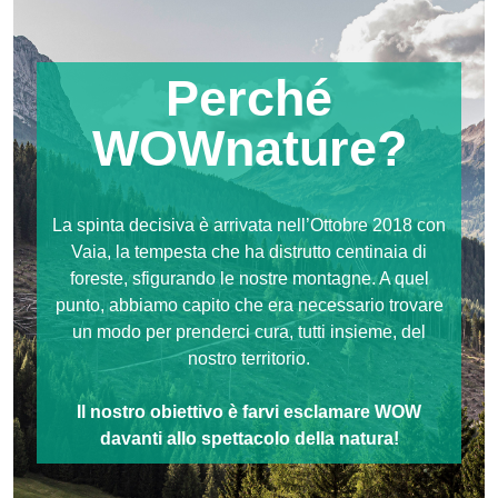
Perché
WOWnature?
La spinta decisiva è arrivata nell’Ottobre 2018 con
Vaia, la tempesta che ha distrutto centinaia di
foreste, sfigurando le nostre montagne. A quel
punto, abbiamo capito che era necessario trovare
un modo per prenderci cura, tutti insieme, del
nostro territorio.
I
l nostro obiettivo è farvi esclamare WOW
davanti allo spettacolo della natura!