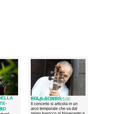
DELLA
FOLK SONGS
30 Agosto 2025 15:00
TE-
Il concerto si articola in un
ERO
arco temporale che va dal
30
primo barocco al Novecento e