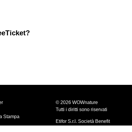
eeTicket?
er
© 2026 WOWnature
Tutti i diritti sono riservati
a Stampa
Etifor S.r.l. Società Benefit
P.IVA 04570440281