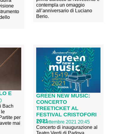
durrà
contempla un omaggio
visione
all’anniversario di Luciano
strumento
Berio.
dello
LO E
GREEN NEW MUSIC:
0
CONCERTO
di Bach
TREETICKET AL
 le
FESTIVAL CRISTOFORI
Partite per
2021
15 Settembre 2021 20:45
 avete mai
Concerto di inaugurazione al
Teatro Verdi di Padova