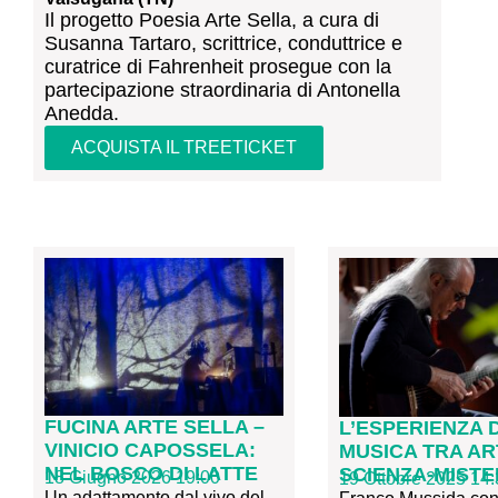
Il progetto Poesia Arte Sella, a cura di
Susanna Tartaro, scrittrice, conduttrice e
curatrice di Fahrenheit prosegue con la
partecipazione straordinaria di Antonella
Anedda.
ACQUISTA IL TREETICKET
FUCINA ARTE SELLA –
L’ESPERIENZA 
VINICIO CAPOSSELA:
MUSICA TRA AR
NEL BOSCO DI LATTE
SCIENZA-MIST
18 Giugno 2026 19:00
19 Ottobre 2025 14:
Un adattamento dal vivo del