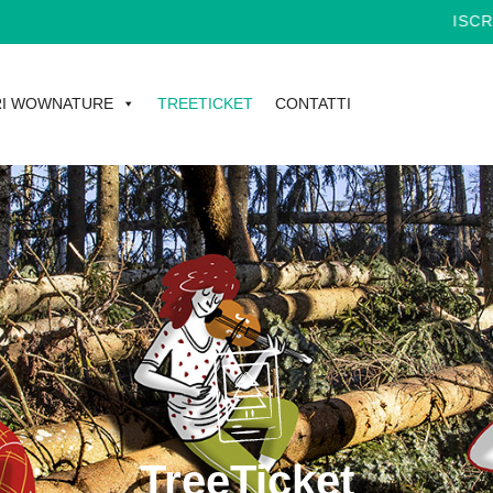
ISCRIVITI A
I WOWNATURE
TREETICKET
CONTATTI
TreeTicket