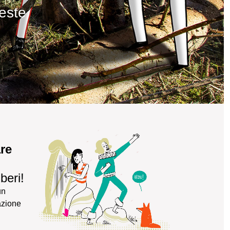
reste
are
beri!
un
tazione