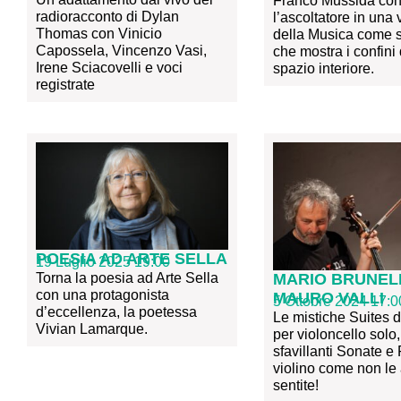
Franco Mussida con
radioracconto di Dylan
l’ascoltatore in una 
Thomas con Vinicio
della Musica come 
Capossela, Vincenzo Vasi,
che mostra i confini 
Irene Sciacovelli e voci
spazio interiore.
registrate
POESIA AD ARTE SELLA
19 Luglio 2025 19:00
MARIO BRUNEL
Torna la poesia ad Arte Sella
con una protagonista
MAURO VALLI
5 Ottobre 2024 17:0
d’eccellenza, la poetessa
Le mistiche Suites 
Vivian Lamarque.
per violoncello solo,
sfavillanti Sonate e 
violino come non le
sentite!