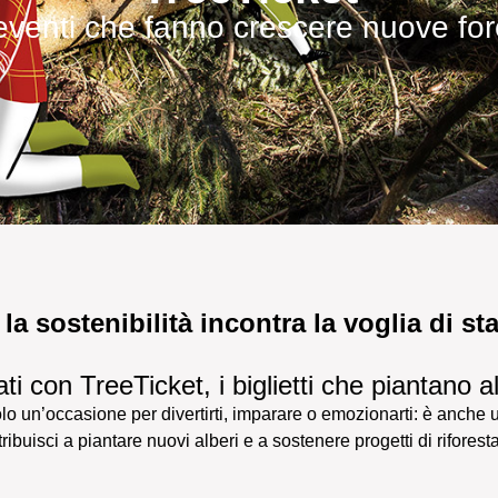
i eventi che fanno crescere nuove fo
a sostenibilità incontra la voglia di st
ati con TreeTicket, i biglietti che piantano al
o un’occasione per divertirti, imparare o emozionarti: è anche 
ibuisci a piantare nuovi alberi e a sostenere progetti di rifores