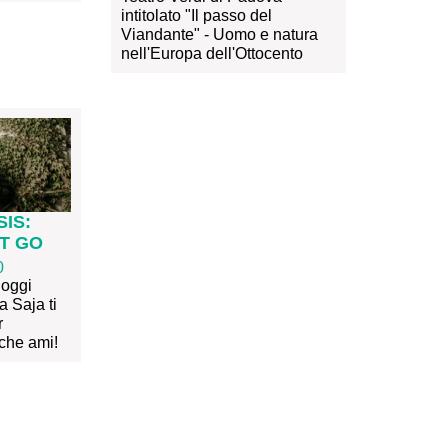
intitolato "Il passo del
Viandante" - Uomo e natura
nell'Europa dell'Ottocento
IS:
T GO
0
 oggi
a Saja ti
r
 che ami!