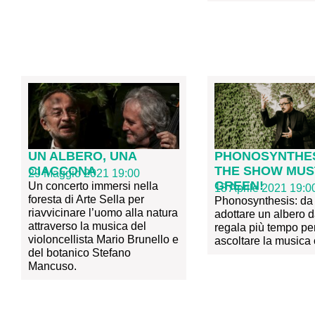
UN ALBERO, UNA
PHONOSYNTHES
CIACCONA
THE SHOW MUS
29 Maggio 2021 19:00
GREEN!
Un concerto immersi nella
18 Aprile 2021 19:0
foresta di Arte Sella per
Phonosynthesis: da
riavvicinare l’uomo alla natura
adottare un albero d
attraverso la musica del
regala più tempo pe
violoncellista Mario Brunello e
ascoltare la musica
del botanico Stefano
Mancuso.