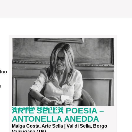
 tuo
n
25 Luglio 2026 19:00
ARTE SELLA POESIA –
ANTONELLA ANEDDA
Malga Costa, Arte Sella | Val di Sella, Borgo
Valsugana (TN)