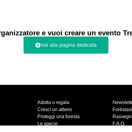
rganizzatore e vuoi creare un evento Tr
Vai alla pagina dedicata
Adotta o regala
Newslett
Cresci un albero
Forèstasi
Proteggi una foresta
Rassegn
Le specie
F.A.Q.
Chi siamo
Contatti