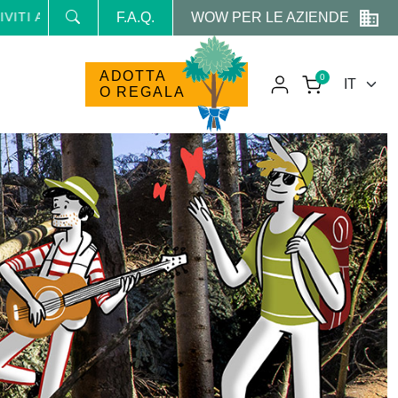
WOW PER LE AZIENDE
LLA NEWSLETTER E RICEVI NEWS E PROMO RISERVATE
F.A.Q.
ADOTTA
0
O REGALA