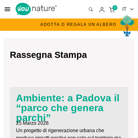
menu
0
ADOTTA O REGALA UN ALBERO
Rassegna Stampa
Ambiente: a Padova il
“parco che genera
parchi”
25 Marzo 2026
Un progetto di rigenerazione urbana che
produce impatti positivi non solo sul territorio ma