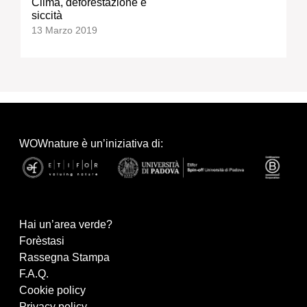
Clima, deforestazione e
siccità
13 Marzo 2019
WOWnature è un’iniziativa di:
Hai un’area verde?
Forèstasi
Rassegna Stampa
F.A.Q.
Cookie policy
Privacy policy