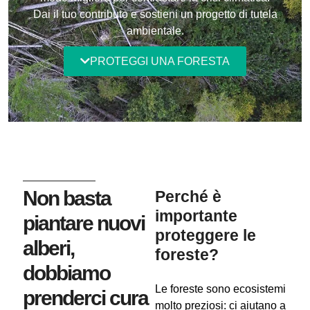
Dai il tuo contributo e sostieni un progetto di tutela
ambientale.
PROTEGGI UNA FORESTA
Non basta
Perché è
importante
piantare nuovi
proteggere le
alberi,
foreste?
dobbiamo
Le foreste sono ecosistemi
prenderci cura
molto preziosi
:
ci aiutano a