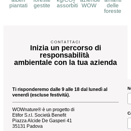
2
piantati
gestite
assorbiti
WOW
delle
foreste
CONTATTACI
Inizia un percorso di
responsabilità
ambientale con la tua azienda
N
Ti risponderemo dalle 9 alle 18 dal lunedì al
venerdì (escluse festività).
WOWnature® è un progetto di
C
Etifor S.r.l. Società Benefit
Piazza Alcide De Gasperi 41
35131 Padova