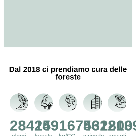
Dal 2018 ci prendiamo cura delle
foreste
284249
159
167432800
561
213
alberi
foreste
kg/CO
aziende
amanti