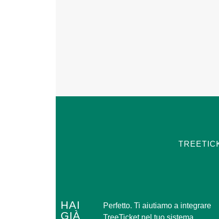
TREETIC
HAI
Perfetto. Ti aiutiamo a integrare
GIÀ
TreeTicket nel tuo sistema