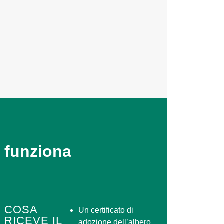
 funziona
COSA
Un certificato di
RICEVE IL
adozione dell’albero,