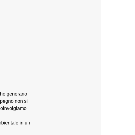
i che generano
impegno non si
 coinvolgiamo
bientale in un