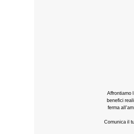
Affrontiamo l
benefici real
ferma all’am
Comunica il t