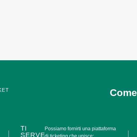
Come
KET
TI
Possiamo fornirti una piattaforma
SERVE
di ticketing che unisce: