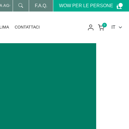
WOW PER LE PERSONE
GIORNATO SUL MONDO WOW
F.A.Q.
0
LIMA
CONTATTACI