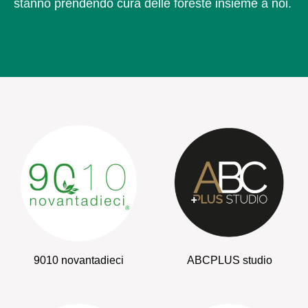
stanno prendendo cura delle foreste insieme a noi.
9010 novantadieci
ABCPLUS studio