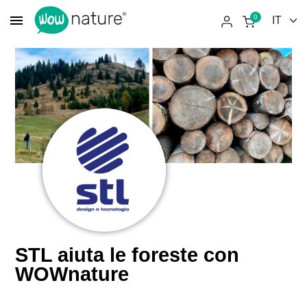
menu
0
STL aiuta le foreste con
WOWnature