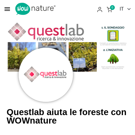
menu
0
Questlab aiuta le foreste con
WOWnature