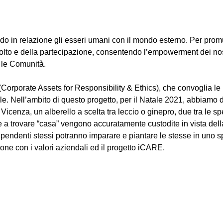
o in relazione gli esseri umani con il mondo esterno. Per pro
lto e della partecipazione, consentendo l’empowerment dei nostr
 le Comunità.
rporate Assets for Responsibility & Ethics), che convoglia le no
le. Nell’ambito di questo progetto, per il Natale 2021, abbiamo 
Vicenza, un alberello a scelta tra leccio o ginepro, due tra le sp
e a trovare “casa” vengono accuratamente custodite in vista del
 dipendenti stessi potranno imparare e piantare le stesse in uno
one con i valori aziendali ed il progetto iCARE.