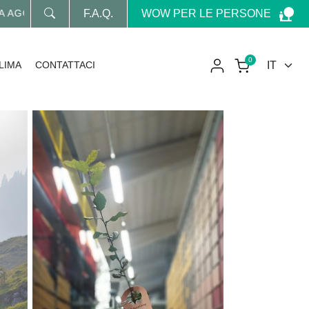
WOW PER LE PERSONE
GGIORNATO SUL MONDO WOW
F.A.Q.
0
LIMA
CONTATTACI