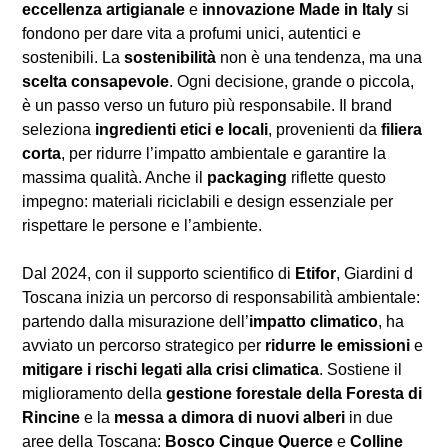
eccellenza artigianale
e
innovazione Made in Italy
si
fondono per dare vita a profumi unici, autentici e
sostenibili. La
sostenibilità
non è una tendenza, ma una
scelta consapevole
. Ogni decisione, grande o piccola,
è un passo verso un futuro più responsabile. Il brand
seleziona
ingredienti etici e locali
, provenienti da
filiera
corta
, per ridurre l’impatto ambientale e garantire la
massima qualità. Anche il
packaging
riflette questo
impegno: materiali riciclabili e design essenziale per
rispettare le persone e l’ambiente.
Dal 2024, con il supporto scientifico di
Etifor
, Giardini d
Toscana inizia un percorso di responsabilità ambientale:
partendo dalla misurazione dell’
impatto climatico
, ha
avviato un percorso strategico per
ridurre le emissioni
e
mitigare i rischi legati alla crisi climatica
. Sostiene il
miglioramento della
gestione forestale della Foresta di
Rincine
e la
messa a dimora di nuovi alberi
in due
aree della Toscana:
Bosco Cinque Querce
e
Colline