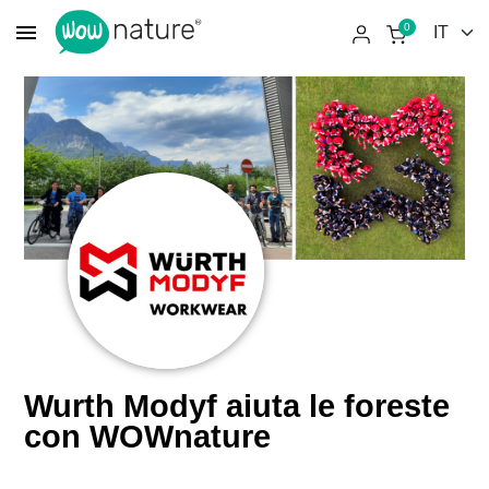
menu
0
Wurth Modyf aiuta le foreste
con WOWnature