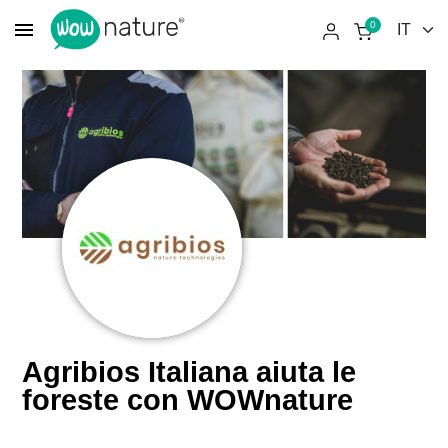
menu
0
Agribios Italiana aiuta le
foreste con WOWnature