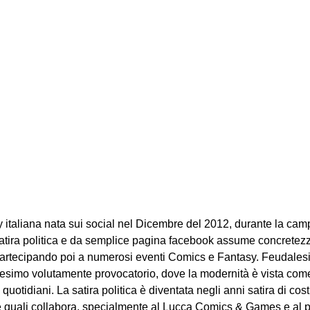
taliana nata sui social nel Dicembre del 2012, durante la campa
tira politica e da semplice pagina facebook assume concretezz
rtecipando poi a numerosi eventi Comics e Fantasy. Feudalesimo
simo volutamente provocatorio, dove la modernità è vista come l’o
quotidiani. La satira politica è diventata negli anni satira di c
le quali collabora, specialmente al Lucca Comics & Games e al 