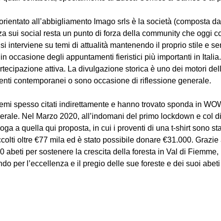
ientato all’abbigliamento Imago srls è la società (composta dag
za sui social resta un punto di forza della community che oggi c
 interviene su temi di attualità mantenendo il proprio stile e se
in occasione degli appuntamenti fieristici più importanti in Ital
tecipazione attiva. La divulgazione storica è uno dei motori dell
menti contemporanei o sono occasione di riflessione generale.
no temi spesso citati indirettamente e hanno trovato sponda in W
rale. Nel Marzo 2020, all’indomani del primo lockdown e col dila
oga a quella qui proposta, in cui i proventi di una t-shirt sono sta
ccolti oltre €77 mila ed è stato possibile donare €31.000. Graz
0 abeti per sostenere la crescita della foresta in Val di Fiem
ndo per l’eccellenza e il pregio delle sue foreste e dei suoi abeti 