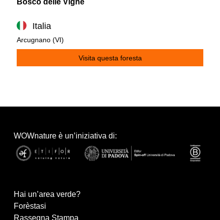
Bosco delle Vigne
Italia
Arcugnano (VI)
Visita questa foresta
WOWnature è un’iniziativa di:
Hai un’area verde?
Forèstasi
Rassegna Stampa