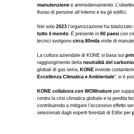
manutenzione
e ammodernamento. L’obietti
flusso di persone all’interno e tra gli edifici.
Nel solo
2023
l’organizzazione ha totalizzato 
tutto il mondo
. È presente in
60 paesi
con ci
tecnici svolgono
circa 80mila
visite di manut
La cultura aziendale di KONE si basa sui
prin
raggiungimento della
neutralità del carboni
globali di gas serra,
KONE
investe costanteme
Eccellenza Climatica e Ambientale
”, si è po
KONE collabora con WOWnature
per suppo
contro la crisi climatica globale e la perdita
contribuendo a mitigare l’eccessivo effetto se
selezionati dagli esperti forestali di Etifor per