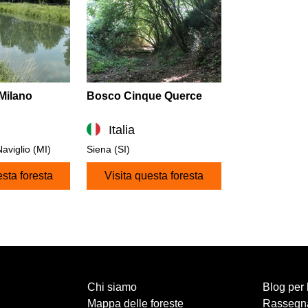
 Milano
Bosco Cinque Querce
Italia
aviglio (MI)
Siena (SI)
esta foresta
Visita questa foresta
Chi siamo
Blog per 
Mappa delle foreste
Rassegn