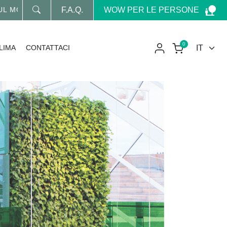
WOW PER LE PERSONE
NDO WOW
F.A.Q.
0
LIMA
CONTATTACI