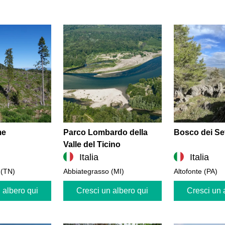
me
Parco Lombardo della
Bosco dei Set
Valle del Ticino
Italia
Italia
 (TN)
Abbiategrasso (MI)
Altofonte (PA)
 albero qui
Cresci un albero qui
Cresci un 