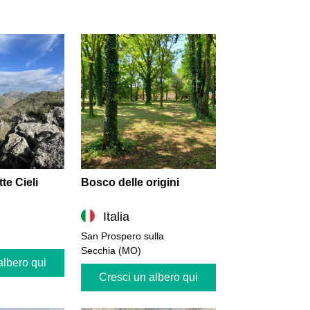
te Cieli
Bosco delle origini
Italia
San Prospero sulla
Secchia (MO)
albero qui
Cresci un albero qui