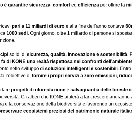
vo è
garantire
sicurezza
,
comfort
ed
efficienza
per offrire la
mi
ricavi
pari a 11 miliardi di euro
e alla fine dell’anno contava
60
rca
1000 sedi
. Ogni giorno, oltre 1 miliardo di persone si spost
enzione.
cipi
solidi di
sicurezza, qualità, innovazione e sostenibilità
. 
o fa di KONE una realtà rispettosa nei confronti dell’ambient
nte nello sviluppo di
soluzioni intelligenti e sostenibili
. Entro
sta l’obiettivo di
fornire i propri servizi a zero emissioni, ri
rtare
progetti di riforestazione
e
salvaguardia delle foreste
i
 biodiversità. Gli alberi che KONE aiuterà a far crescere andrann
rra e la conservazione della biodiversità e favorendo un ecosiste
preservare ecosistemi preziosi del patrimonio naturale itali