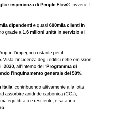
glior esperienza di People Flow®
, ovvero il
mila dipendenti
e quasi
600mila clienti in
ano grazie a
1,6 milioni unità in servizio
e i
Proprio l’impegno costante per il
e
. Vista l’incidenza degli edifici nelle emissioni
 il
2030
, all’interno del “
Programma di
ducendo l’inquinamento generale del 50%
.
n Italia
, contribuendo attivamente alla lotta
o ad assorbire anidride carbonica (CO
),
2
ma equilibrato e resiliente, e saranno
ano
.