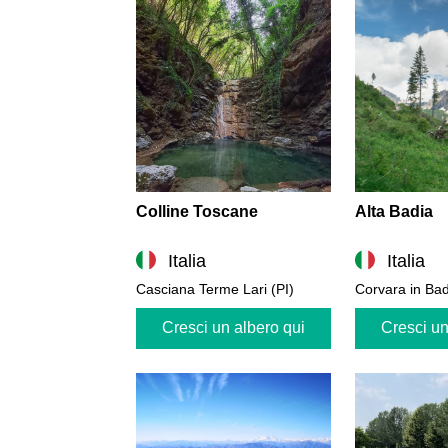
Colline Toscane
Alta Badia
Italia
Italia
Casciana Terme Lari (PI)
Corvara in Bad
Cresci un albero qui
Cresci un