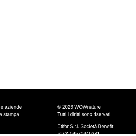
le aziende
© 2026 WOWnature
a stampa
Tutti i diritti sono riservati
Etifor S.r.l. Società Benefit
P.IVA 04570440281