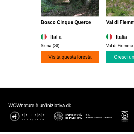
Bosco Cinque Querce
Val di Fiem
Italia
Italia
Siena (SI)
Val di Fiemme
Visita questa foresta
Cresci un
WOWnature è un’iniziativa di: