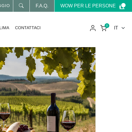
WOW PER LE PERSONE
ORNATO SUL MONDO WOW
F.A.Q.
0
LIMA
CONTATTACI