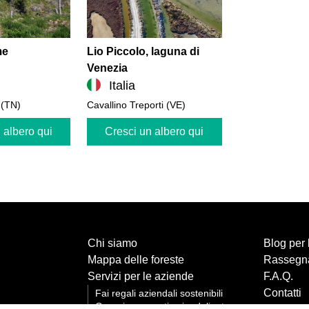
me
Lio Piccolo, laguna di
Venezia
Italia
 (TN)
Cavallino Treporti (VE)
 albero qui
Cresci un albero qui
Chi siamo
Blog per 
Mappa delle foreste
Rassegn
Servizi per le aziende
F.A.Q.
Contatti
Fai regali aziendali sostenibili
Organizza eventi aziendali e team