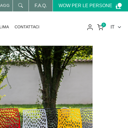
WOW PER LE PERSONE
GIORNATO SUL MONDO WOW
F.A.Q.
0
LIMA
CONTATTACI