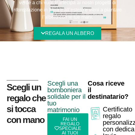
verde a chi vuoi. Partecipa ai nostri progetti di
riforestazione in Italia e all’estero e vieni a piantare
l’albero con le tue mani.
REGALA UN ALBERO
Scegli una
Cosa riceve
Scegli un
bomboniera
il
solidale per il
destinatario?
regalo che
tuo
si tocca
Certificato
matrimonio
regalo
con mano
FAI UN
personaliz
REGALO
con dedica
SPECIALE
AI TUOI