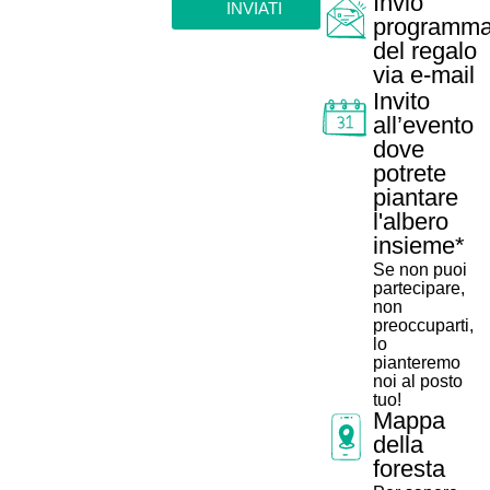
Invio
INVIATI
programma
del regalo
via e-mail
Invito
all’evento
dove
potrete
piantare
l'albero
insieme*
Se non puoi
partecipare,
non
preoccuparti,
lo
pianteremo
noi al posto
tuo!
Mappa
della
foresta