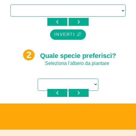
chevron_left
chevron_right
INVERTI
Quale specie preferisci?
Seleziona l'albero da piantare
chevron_left
chevron_right