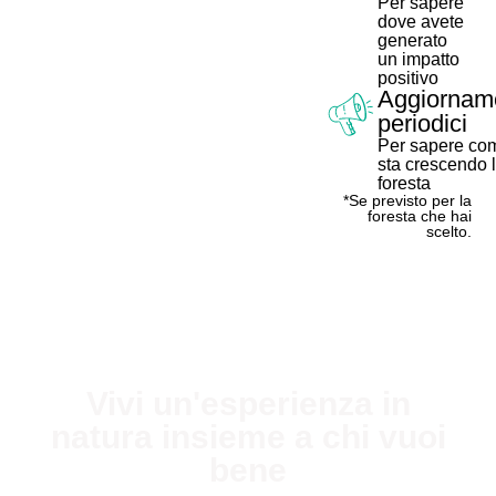
Per sapere
dove avete
generato
un impatto
positivo
Aggiornam
periodici
Per sapere co
sta crescendo 
foresta
*Se previsto per la
foresta che hai
scelto.
Vivi un'esperienza in
natura insieme a chi vuoi
bene