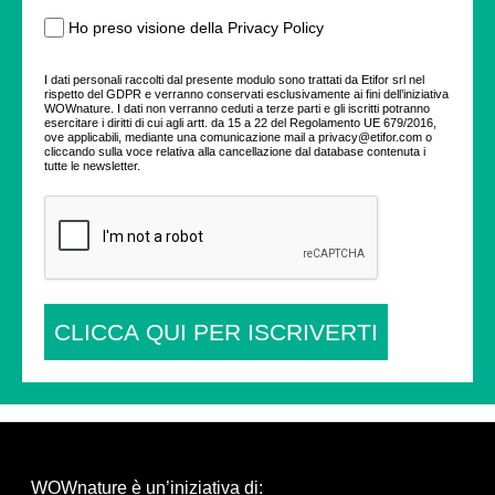
Ho preso visione della Privacy Policy
I dati personali raccolti dal presente modulo sono trattati da Etifor srl nel
rispetto del GDPR e verranno conservati esclusivamente ai fini dell’iniziativa
WOWnature. I dati non verranno ceduti a terze parti e gli iscritti potranno
esercitare i diritti di cui agli artt. da 15 a 22 del Regolamento UE 679/2016,
ove applicabili, mediante una comunicazione mail a privacy@etifor.com o
cliccando sulla voce relativa alla cancellazione dal database contenuta i
tutte le newsletter.
CLICCA QUI PER ISCRIVERTI
WOWnature è un’iniziativa di: