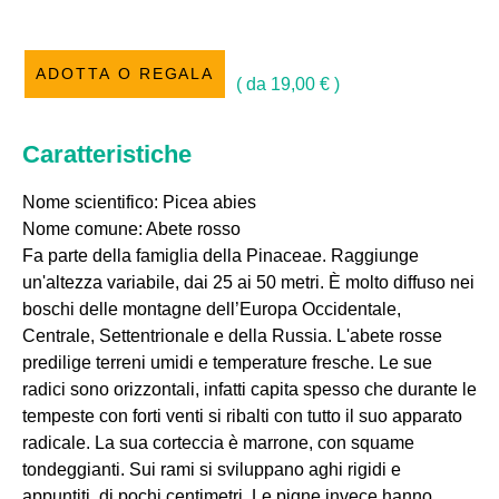
ADOTTA O REGALA
( da
19,00
€
)
Caratteristiche
Nome scientifico: Picea abies
Nome comune: Abete rosso
Fa parte della famiglia della Pinaceae. Raggiunge
un'altezza variabile, dai 25 ai 50 metri. È molto diffuso nei
boschi delle montagne dell’Europa Occidentale,
Centrale, Settentrionale e della Russia. L'abete rosse
predilige terreni umidi e temperature fresche. Le sue
radici sono orizzontali, infatti capita spesso che durante le
tempeste con forti venti si ribalti con tutto il suo apparato
radicale. La sua corteccia è marrone, con squame
tondeggianti. Sui rami si sviluppano aghi rigidi e
appuntiti, di pochi centimetri. Le pigne invece hanno