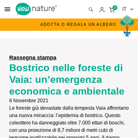
menu
0
ADOTTA O REGALA UN ALBERO
Rassegna stampa
Bostrico nelle foreste di
Vaia: un’emergenza
economica e ambientale
6 Novembre 2021
Le foreste già devastate dalla tempesta Vaia affrontano
una nuova minaccia: l’epidemia di bostrico. Questo
coleottero ha danneggiato oltre 7.000 ettari di boschi,
con una proiezione di 8,7 milioni di metri cubi di
legname inutilizzabile nei prossimi 5 anni. Il danno