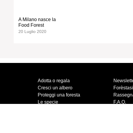
A Milano nasce la
Food Forest
20 Luglio 2020
Adotta o regala
Newslett
Cresci un albero
Forèstasi
Proteggi una foresta
Rassegn
Le specie
F.A.Q.
Chi siamo
Contatti
Crea un nuovo bosco
Privacy p
News
Termini e
Cookie p