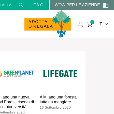
WOW PER LE AZIENDE
 ALLA NEWSLETTER E RICEVI NEWS E PROMO RISERVATE
F.A.Q.
ADOTTA
0
O REGALA
ilano una nuova
A Milano una foresta
d Forest, riserva di
tutta da mangiare
o e biodiversità
16 Settembre 2020
Settembre 2020