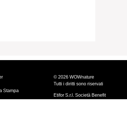
er
© 2026 WOWnature
Tutti i diritti sono riservati
a Stampa
Etifor S.r.l. Società Benefit
P.IVA 04570440281
olicy
 condizioni
olicy