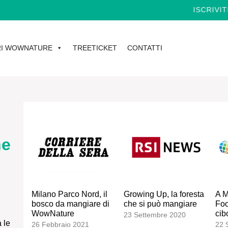
ISCRIVITI
I WOWNATURE
TREETICKET
CONTATTI
he
Milano Parco Nord, il
Growing Up, la foresta
A M
bosco da mangiare di
che si può mangiare
Foo
WowNature
cib
23 Settembre 2020
 le
26 Febbraio 2021
22 