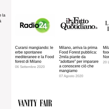
e la
à
Curarsi mangiando: le
Milano, arriva la prima
Mil
erbe spontanee
Food Forest pubblica:
foo
mediteranee e la Food
2mila piante da
No
forest di Milano
“adottare” per imparare
20 
a conoscere ciò che
06 Settembre 2020
mangiamo
07 Agosto 2020