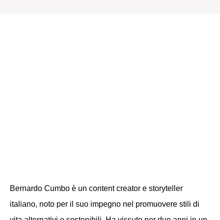
Chi è
Bernardo
Cumbo?
Bernardo Cumbo è un
content creator
e
storyteller
italiano, noto per il suo impegno nel promuovere stili di
vita alternativi e sostenibili. Ha vissuto per due anni in un