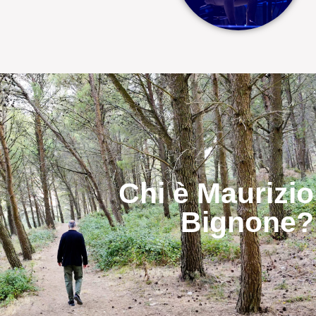
Chi è Maurizio
Bignone?