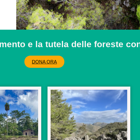
imento e la tutela delle foreste c
DONA ORA