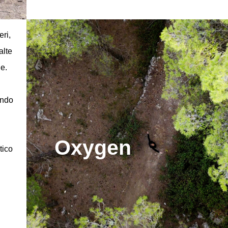
eri,
alte
ne.
ando
Oxygen
tico