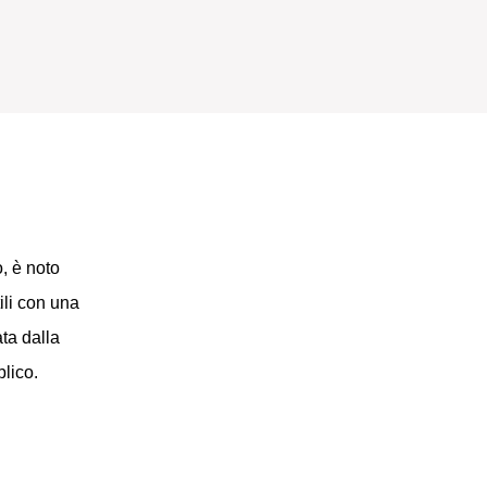
o, è noto
ili con una
ata dalla
lico.