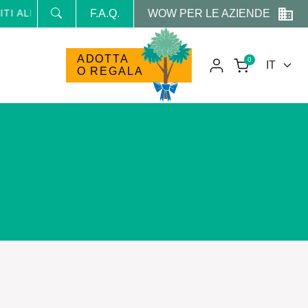
WOW PER LE AZIENDE
LLA NEWSLETTER E RICEVI NEWS E PROMO RISERVATE
F.A.Q.
ADOTTA
0
O REGALA