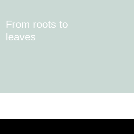
From roots to
leaves