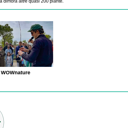
 dimora altre quasi 200 piante.
 di WOWnature