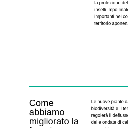
la protezione del
insetti impollina
importanti nel c
territorio aponen
Come
Le nuove piante da
biodiversità e il t
abbiamo
regolerà il deflus
migliorato la
delle ondate di ca