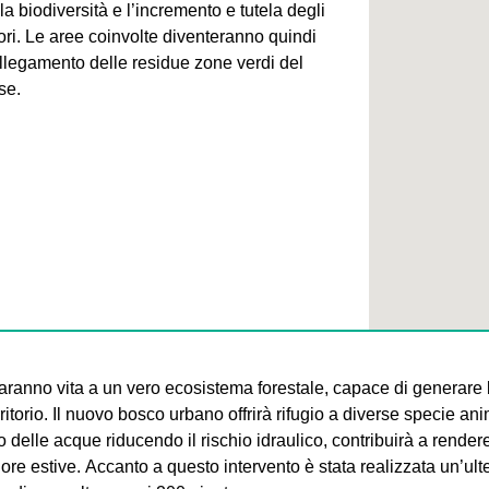
la biodiversità e l’incremento e tutela degli
tori. Le aree coinvolte diventeranno quindi
ollegamento delle residue zone verdi del
se.
ranno vita a un vero ecosistema forestale, capace di generare ben
erritorio. Il nuovo bosco urbano offrirà rifugio a diverse specie anim
so delle acque riducendo il rischio idraulico, contribuirà a rende
lore estive.
Accanto a questo intervento è stata realizzata un’ult