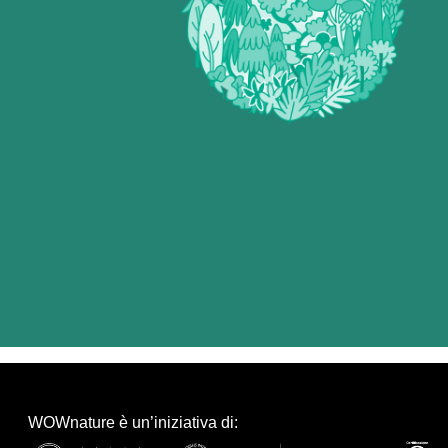
WOWnature è un’iniziativa di: