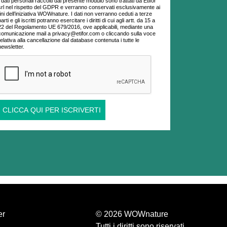
I dati personali raccolti dal presente modulo sono trattati da Etifor
srl nel rispetto del GDPR e verranno conservati esclusivamente ai
fini dell’iniziativa WOWnature. I dati non verranno ceduti a terze
parti e gli iscritti potranno esercitare i diritti di cui agli artt. da 15 a
22 del Regolamento UE 679/2016, ove applicabili, mediante una
comunicazione mail a privacy@etifor.com o cliccando sulla voce
relativa alla cancellazione dal database contenuta i tutte le
newsletter.
CLICCA QUI PER ISCRIVERTI
er
© 2026 WOWnature
Tutti i diritti sono riservati