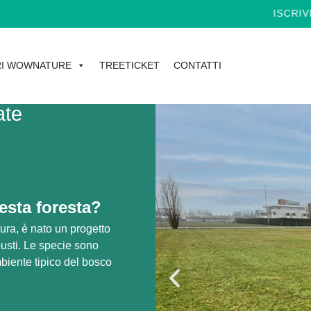
ISCRIVITI ALLA
I WOWNATURE
TREETICKET
CONTATTI
ate
sta foresta?
ura, è nato un progetto
busti. Le specie sono
biente tipico del bosco