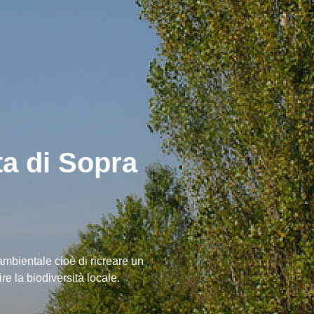
a di Sopra
mbientale cioè di ricreare un
re la biodiversità locale.