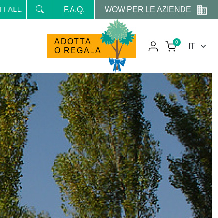
WOW PER LE AZIENDE
 NEWSLETTER E RICEVI NEWS E PROMO RISERVATE
F.A.Q.
ADOTTA
0
O REGALA