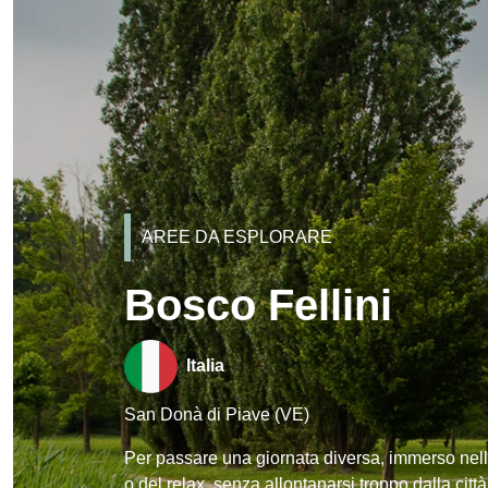
AREE DA ESPLORARE
Bosco Fellini
Italia
San Donà di Piave (VE)
Per passare una giornata diversa, immerso nella
o del relax, senza allontanarsi troppo dalla città