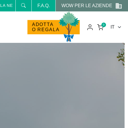
WOW PER LE AZIENDE
SLETTER E RICEVI NEWS E PROMO RISERVATE
F.A.Q.
ADOTTA
0
O REGALA