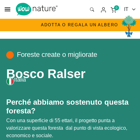
menu
0
ADOTTA O REGALA UN ALBERO
Foreste create o migliorate
Bosco Ralser
Italia
Perché abbiamo sostenuto questa
foresta?
Con una superficie di 55 ettari, il progetto punta a
valorizzare questa foresta dal punto di vista ecologico,
economico e sociale.