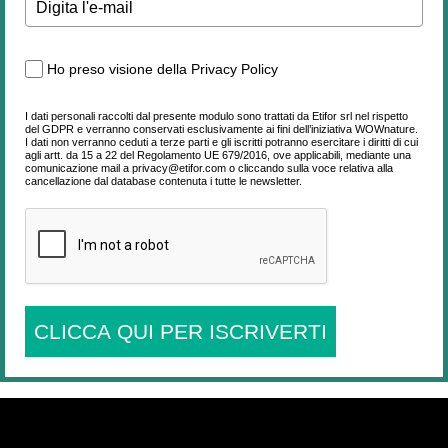
Ho preso visione della Privacy Policy
I dati personali raccolti dal presente modulo sono trattati da Etifor srl nel rispetto
del GDPR e verranno conservati esclusivamente ai fini dell’iniziativa WOWnature.
I dati non verranno ceduti a terze parti e gli iscritti potranno esercitare i diritti di cui
agli artt. da 15 a 22 del Regolamento UE 679/2016, ove applicabili, mediante una
comunicazione mail a privacy@etifor.com o cliccando sulla voce relativa alla
cancellazione dal database contenuta i tutte le newsletter.
CLICCA QUI PER ISCRIVERTI