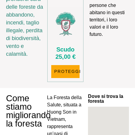
persone che
delle foreste da
abitano in questi
abbandono,
territori, i loro
incendi, taglio
valori e il loro
illegale, perdita
futuro.
di biodiversità,
vento e
calamità.
25,00 €
PROTEGGI
Come
Dove si trova la
La Foresta della
foresta
stiamo
Salute, situata a
Huong Son in
migliorando
Vietnam,
la foresta
rappresenta
un’oasi di