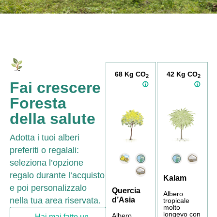
68 Kg CO
42 Kg CO
2
2
Fai crescere
Foresta
della salute
Adotta i tuoi alberi
preferiti o regalali:
seleziona l’opzione
regalo durante l’acquisto
Kalam
e poi personalizzalo
Quercia
Albero
d’Asia
nella tua area riservata.
tropicale
molto
longevo con
Albero
Hai mai fatto un