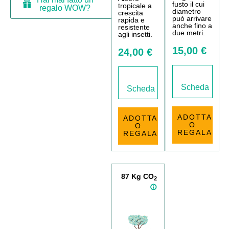
fusto il cui
tropicale a
regalo WOW?
diametro
crescita
può arrivare
rapida e
anche fino a
resistente
due metri.
agli insetti.
15,00 €
24,00 €
Scheda
Scheda
ADOTTA
ADOTTA
O
O
REGALA
REGALA
87 Kg CO
2