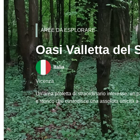
AREE DA ESPLORARE
Oasi Valletta del 
Italia
Vicenza
Un’area protetta di straordinario interesse: un pa
e storico che custodisce una assoluta unicità a 