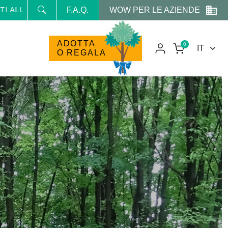
WOW PER LE AZIENDE
A NEWSLETTER E RICEVI NEWS E PROMO RISERVATE
F.A.Q.
ADOTTA
0
O REGALA