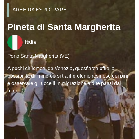
AREE DA ESPLORARE
Pineta di Santa Margherita
Italia
Porto Santa Margherita (VE)
A pochi chilometri da Venezia, quest’area offre la
possibilità di immergersi tra il profumo resinoso dei pini
e osservare gli uccelli in migrazione a due passi dal
mare.