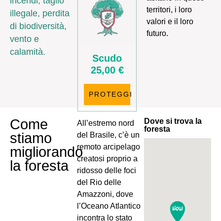
incendi, taglio
territori, i loro
illegale, perdita
valori e il loro
di biodiversità,
futuro.
vento e
calamità.
25,00 €
PROTEGGI
Come
Dove si trova la
All’estremo nord
foresta
stiamo
del Brasile, c’è un
remoto arcipelago
migliorando
creatosi proprio a
la foresta
ridosso delle foci
del Rio delle
Amazzoni, dove
l’Oceano Atlantico
incontra lo stato