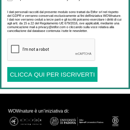
I dati personali raccolti dal presente modulo sono trattati da Etifor srl nel rispetto
del GDPR e verranno conservati esclusivamente ai fini dell’iniziativa WOWnature.
I dati non verranno ceduti a terze parti e gli iscritti potranno esercitare i diritti di cui
agli artt. da 15 a 22 del Regolamento UE 679/2016, ove applicabili, mediante una
comunicazione mail a privacy@etifor.com o cliccando sulla voce relativa alla
cancellazione dal database contenuta i tutte le newsletter.
CLICCA QUI PER ISCRIVERTI
WOWnature è un’iniziativa di: