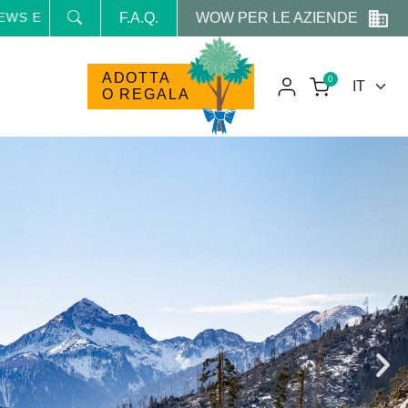
WOW PER LE AZIENDE
MO RISERVATE
F.A.Q.
ADOTTA
0
O REGALA