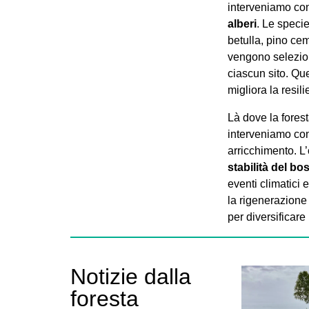
interveniamo con
alberi
. Le specie
betulla, pino ce
vengono selezion
ciascun sito. Qu
migliora la resil
Là dove la fores
interveniamo con
arricchimento. L’
stabilità del bo
eventi climatici e
la rigenerazione 
per diversificar
Notizie dalla
foresta