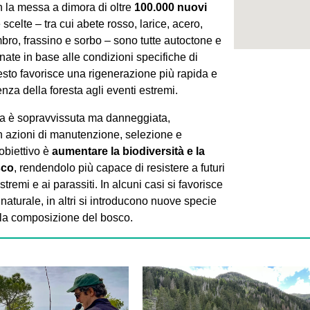
 la messa a dimora di oltre
100.000 nuovi
 scelte – tra cui abete rosso, larice, acero,
mbro, frassino e sorbo – sono tutte autoctone e
ate in base alle condizioni specifiche di
esto favorisce una rigenerazione più rapida e
ienza della foresta agli eventi estremi.
ta è sopravvissuta ma danneggiata,
 azioni di manutenzione, selezione e
obiettivo è
aumentare la biodiversità e la
sco
, rendendolo più capace di resistere a futuri
stremi e ai parassiti. In alcuni casi si favorisce
naturale, in altri si introducono nuove specie
e la composizione del bosco.