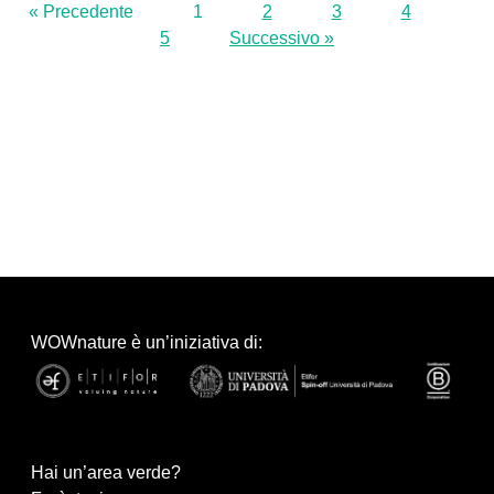
« Precedente
1
2
3
4
5
Successivo »
WOWnature è un’iniziativa di:
Hai un’area verde?