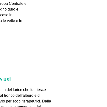
uropa Centrale è
legno duro e
 case in
 le vette e le
e usi
ina del larice che fuoriesce
l tronco dell’albero è di
rio per scopi terapeutici. Dalla
a anche la trementina del