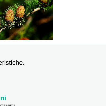
eristiche.
ni
ta massima