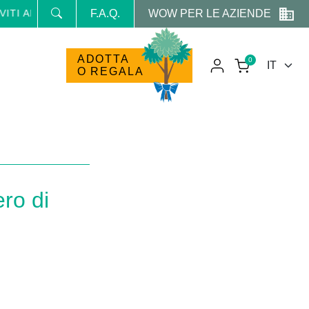
WOW PER LE AZIENDE
 NEWSLETTER E RICEVI NEWS E PROMO RISERVATE
F.A.Q.
ADOTTA
0
O REGALA
ero di