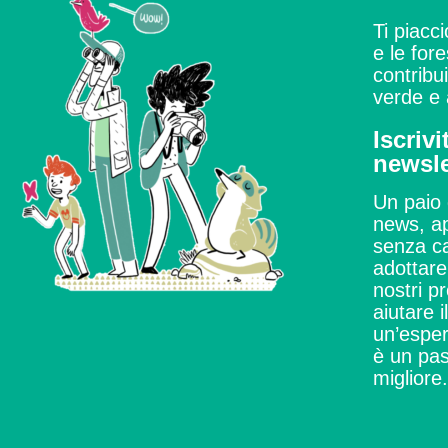
Ti piacci
e le for
contribu
verde e 
Iscrivi
newsle
Un paio 
news, ap
senza ca
adottare 
nostri pr
aiutare i
un’esper
è un pas
migliore.