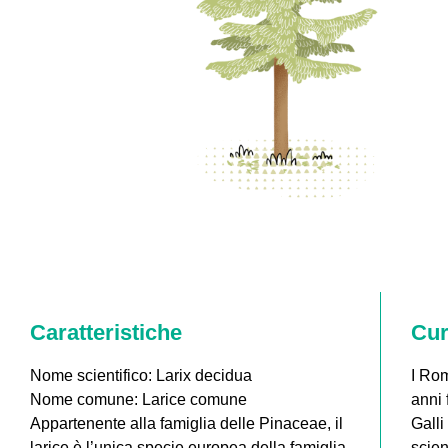
Caratteristiche
Cur
Nome scientifico: Larix decidua
I Rom
Nome comune: Larice comune
anni 
Appartenente alla famiglia delle Pinaceae, il
Galli
larice è l’unica specie europea della famiglia
scien