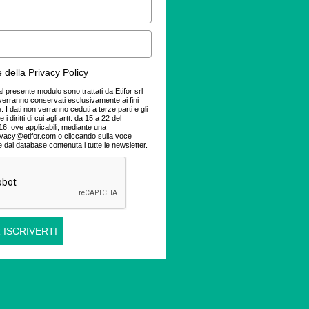
 della Privacy Policy
dal presente modulo sono trattati da Etifor srl
verranno conservati esclusivamente ai fini
 I dati non verranno ceduti a terze parti e gli
 i diritti di cui agli artt. da 15 a 22 del
, ove applicabili, mediante una
ivacy@etifor.com o cliccando sulla voce
e dal database contenuta i tutte le newsletter.
 ISCRIVERTI