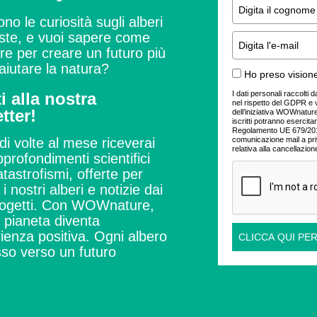
ono le curiosità sugli alberi
este, e vuoi sapere come
ire per creare un futuro più
aiutare la natura?
Ho preso visione
I dati personali raccolti 
ti alla nostra
nel rispetto del GDPR e 
tter!
dell’iniziativa WOWnature.
iscritti potranno esercitare
Regolamento UE 679/2016
comunicazione mail a pr
di volte al mese riceverai
relativa alla cancellazion
profondimenti scientifici
tastrofismi, offerte per
i nostri alberi e notizie dai
ogetti.
Con WOWnature,
l pianeta diventa
ienza positiva.
Ogni albero
CLICCA QUI PER
so verso un futuro