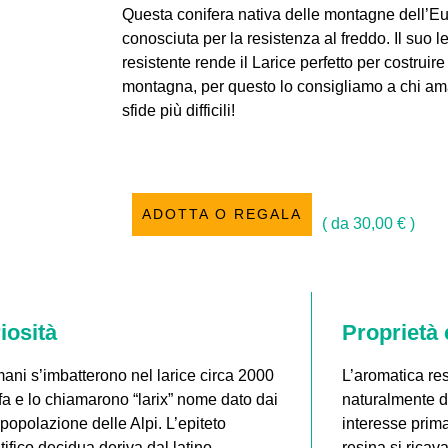
Questa conifera nativa delle montagne dell’E
conosciuta per la resistenza al freddo. Il suo 
resistente rende il Larice perfetto per costruire
montagna, per questo lo consigliamo a chi ama
sfide più difficili!
ADOTTA O REGALA
( da
30,00
€
)
iosità
Proprietà 
ani s’imbatterono nel larice circa 2000
L’aromatica res
fa e lo chiamarono “larix” nome dato dai
naturalmente da
 popolazione delle Alpi. L’epiteto
interesse prima
tifico decidua deriva dal latino
resina si ricav