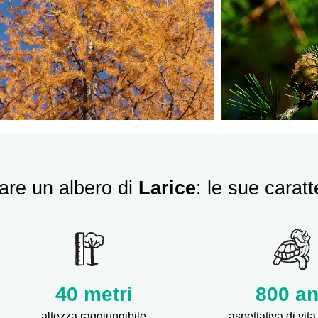
are un albero di
Larice
: le sue caratt
40 metri
800 an
altezza raggiungibile
aspettativa di vi