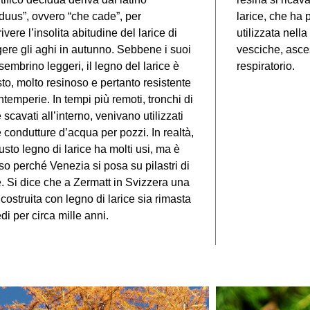
duus”, ovvero “che cade”, per
larice, che ha 
ivere l’insolita abitudine del larice di
utilizzata nella
ere gli aghi in autunno. Sebbene i suoi
vesciche, asces
sembrino leggeri, il legno del larice è
respiratorio.
to, molto resinoso e pertanto resistente
intemperie. In tempi più remoti, tronchi di
e scavati all’interno, venivano utilizzati
condutture d’acqua per pozzi. In realtà,
busto legno di larice ha molti usi, ma è
o perché Venezia si posa su pilastri di
e. Si dice che a Zermatt in Svizzera una
costruita con legno di larice sia rimasta
edi per circa mille anni.