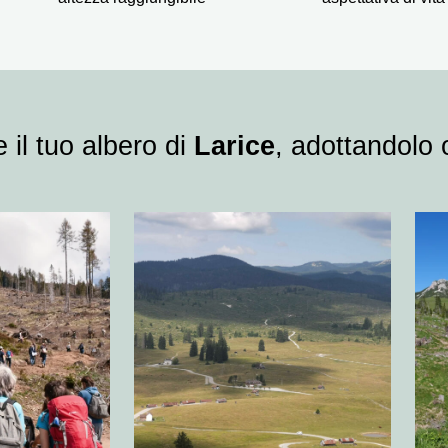
 il tuo albero di
Larice
, adottandolo 