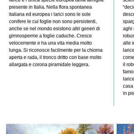
presente in Italia. Nella flora spontanea
“deci
italiana ed europea i larici sono le sole
descr
conifere le cui foglie non sono persistenti,
sparg
anche se nel mondo esistono altri generi di
aghi 
gimnosperme a foglie caduche. Cresce
robus
velocemente e ha una vita media molto
alle 
lunga. Si riconosce facilmente per la chioma
laric
aperta e rada, il tronco dritto con base molto
come 
allargata e corona piramidale leggera.
il ro
famos
laric
casa 
in pi