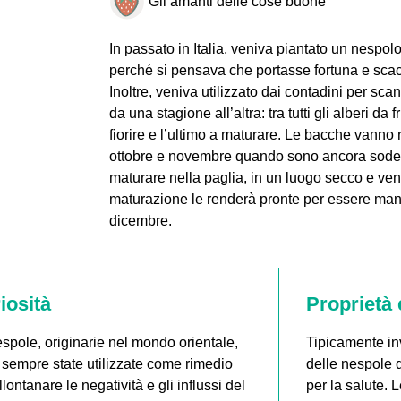
Gli amanti delle cose buone
In passato in Italia, veniva piantato un nespolo
perché si pensava che portasse fortuna e scac
Inoltre, veniva utilizzato dai contadini per sca
da una stagione all’altra: tra tutti gli alberi da f
fiorire e l’ultimo a maturare. Le bacche vanno r
ottobre e novembre quando sono ancora sode 
maturare nella paglia, in un luogo secco e vent
maturazione le renderà pronte per essere man
dicembre.
iosità
Proprietà 
spole, originarie nel mondo orientale,
Tipicamente in
sempre state utilizzate come rimedio
delle nespole 
llontanare le negatività e gli influssi del
per la salute.