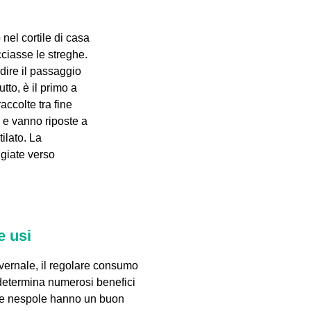
 nel cortile di casa
ciasse le streghe.
ndire il passaggio
rutto, è il primo a
accolte tra fine
e vanno riposte a
ilato. La
giate verso
e usi
vernale, il regolare consumo
determina numerosi benefici
 Le nespole hanno un buon