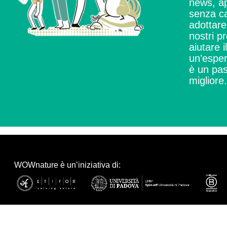
news, ap
senza ca
adottare 
nostri pr
aiutare i
un’esper
è un pas
migliore.
WOWnature è un’iniziativa di: