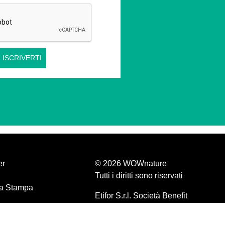
 ISCRIVERTI
er
© 2026 WOWnature
Tutti i diritti sono riservati
a Stampa
Etifor S.r.l. Società Benefit
P.IVA 04570440281
olicy