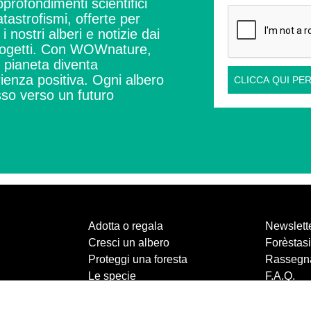
profondimenti scientifici
tastrofismi, offerte per
i nostri alberi e notizie dai
ogetti.
Con WOWnature,
l pianeta diventa
ienza positiva.
Ogni albero
CLICCA QUI PER
so verso un futuro
Adotta o regala
Newslett
Cresci un albero
Forèstasi
Proteggi una foresta
Rassegn
Le specie
F.A.Q.
Chi siamo
Contatti
Crea un nuovo bosco
Privacy p