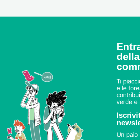
Entra
dell
com
Ti piacci
e le for
contribu
verde e 
Iscrivi
newsle
Un paio 