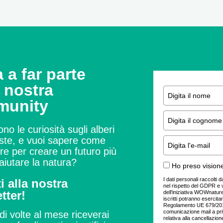
 a far parte
a nostra
munity
ono le curiosità sugli alberi
este, e vuoi sapere come
ire per creare un futuro più
aiutare la natura?
Ho preso visione
I dati personali raccolti 
ti alla nostra
nel rispetto del GDPR e 
tter!
dell’iniziativa WOWnature.
iscritti potranno esercitare
Regolamento UE 679/2016
comunicazione mail a pr
di volte al mese riceverai
relativa alla cancellazion