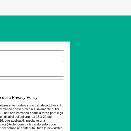
 della Privacy Policy
dal presente modulo sono trattati da Etifor srl
verranno conservati esclusivamente ai fini
 I dati non verranno ceduti a terze parti e gli
 i diritti di cui agli artt. da 15 a 22 del
, ove applicabili, mediante una
ivacy@etifor.com o cliccando sulla voce
e dal database contenuta i tutte le newsletter.