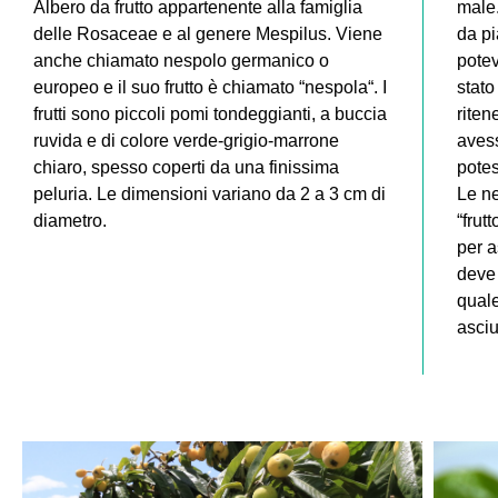
Albero da frutto appartenente alla famiglia
male.
delle Rosaceae e al genere Mespilus. Viene
da pi
anche chiamato nespolo germanico o
pote
europeo e il suo frutto è chiamato “nespola“. I
stato 
frutti sono piccoli pomi tondeggianti, a buccia
rite
ruvida e di colore verde-grigio-marrone
avess
chiaro, spesso coperti da una finissima
potes
peluria. Le dimensioni variano da 2 a 3 cm di
Le n
diametro.
“frut
per a
deve 
quale
asciut