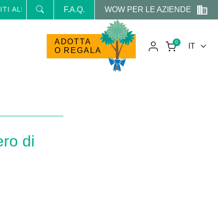
WOW PER LE AZIENDE
 NEWSLETTER E RICEVI NEWS E PROMO RISERVATE
F.A.Q.
ADOTTA
0
O REGALA
ero di