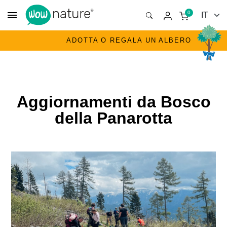
menu
0
ADOTTA O REGALA UN ALBERO
Aggiornamenti da Bosco
della Panarotta