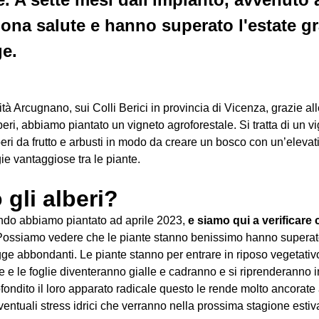
ona salute e hanno superato l'estate gra
e.
ità Arcugnano, sui Colli Berici in provincia di Vicenza, grazie a
ri, abbiamo piantato un vigneto agroforestale. Si tratta di un v
lberi da frutto e arbusti in modo da creare un bosco con un’elevat
ie vantaggiose tra le piante.
gli alberi?
ndo abbiamo piantato ad aprile 2023,
e siamo qui a verificar
Possiamo vedere che le piante stanno benissimo hanno superato
gge abbondanti. Le piante stanno per entrare in riposo vegetativ
e le foglie diventeranno gialle e cadranno e si riprenderanno i
fondito il loro apparato radicale questo le rende molto ancorate 
ventuali stress idrici che verranno nella prossima stagione estiv