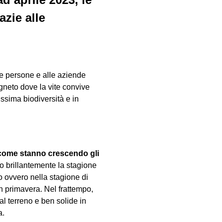
zie alle
lle persone e alle aziende
igneto dove la vite convive
issima biodiversità e in
e come stanno
crescendo
gli
 brillantemente la stagione
o ovvero nella stagione di
n primavera. Nel frattempo,
al terreno e ben solide in
a.