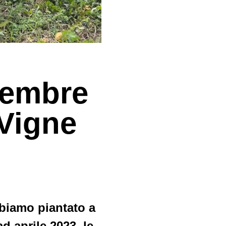
vembre
 Vigne
bbiamo piantato a
d aprile 2023, le