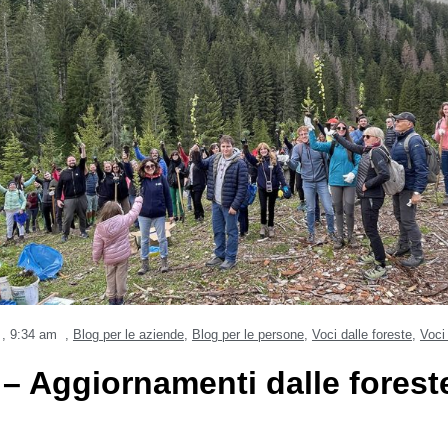
,
9:34 am
,
Blog per le aziende
,
Blog per le persone
,
Voci dalle foreste
,
Voci
 Aggiornamenti dalle foreste 