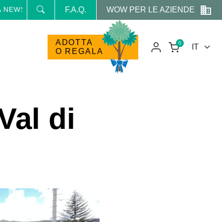
WOW PER LE AZIENDE
LETTER E RICEVI NEWS E PROMO RISERVATE
F.A.Q.
ADOTTA
0
O REGALA
Val di