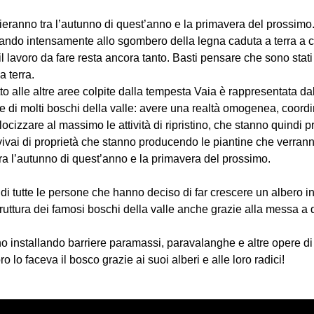
izieranno tra l’autunno di quest’anno e la primavera del prossimo
orando intensamente allo sgombero della legna caduta a terra a 
il lavoro da fare resta ancora tanto. Basti pensare che sono stat
a terra.
to alle altre aree colpite dalla tempesta Vaia è rappresentata d
 di molti boschi della valle: avere una realtà omogenea, coord
cizzare al massimo le attività di ripristino, che stanno quindi 
vai di proprietà che stanno producendo le piantine che verranno u
tra l’autunno di quest’anno e la primavera del prossimo.
i tutte le persone che hanno deciso di far crescere un albero 
struttura dei famosi boschi della valle anche grazie alla messa a
nno installando barriere paramassi, paravalanghe e altre opere di
 lo faceva il bosco grazie ai suoi alberi e alle loro radici!