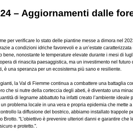
24 – Aggiornamenti dalle fore
me per verificare lo stato delle piantine messe a dimora nel 202
zie a condizioni idriche favorevoli e a un’estate caratterizzata 
o bene, nonostante le temperature elevate durante i mesi di lugl
opera di rinascita paesaggistica, ma un investimento nel futuro 
ti, è una speranza per un ecosistema più sano e resiliente.
ggianti, la Val di Fiemme continua a combattere una battaglia co
ero che si nutre della corteccia degli abeti, è diventato una min
ntità di legname abbattuto ha infatti creato l’ambiente ideale pe
 un problema locale in una vera e propria epidemia che mette a ri
controllo la diffusione del bostrico, abbiamo installato trappole
cio Brotto. “L’obiettivo è prevenire ulteriori danni e garantire ch
icuro e protetto.”.