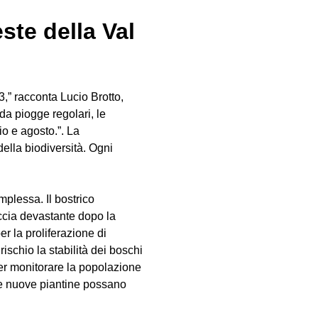
ste della Val
3,” racconta Lucio Brotto,
da piogge regolari, le
io e agosto.”. La
della biodiversità. Ogni
mplessa. Il bostrico
accia devastante dopo la
r la proliferazione di
schio la stabilità dei boschi
 per monitorare la popolazione
e le nuove piantine possano