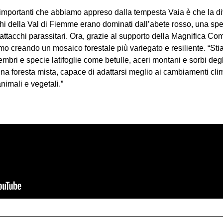
mportanti che abbiamo appreso dalla tempesta Vaia è che la dive
schi della Val di Fiemme erano dominati dall’abete rosso, una spe
 attacchi parassitari. Ora, grazie al supporto della Magnifica Co
tiamo creando un mosaico forestale più variegato e resiliente. “S
cembri e specie latifoglie come betulle, aceri montani e sorbi degl
una foresta mista, capace di adattarsi meglio ai cambiamenti climat
nimali e vegetali.”