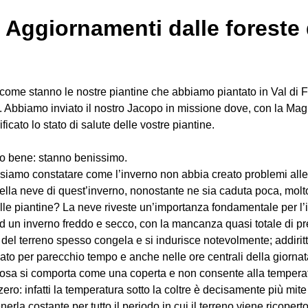
Aggiornamenti dalle foreste d
a come stanno le nostre piantine che abbiamo piantato in Val di
o. Abbiamo inviato il nostro Jacopo in missione dove, con la Mag
icato lo stato di salute delle vostre piantine.
no bene: stanno benissimo.
siamo constatare come l’inverno non abbia creato problemi alle 
lla neve di quest’inverno, nonostante ne sia caduta poca, molt
e piantine? La neve riveste un’importanza fondamentale per l’idr
ad un inverno freddo e secco, con la mancanza quasi totale di pr
 del terreno spesso congela e si indurisce notevolmente; addirit
ato per parecchio tempo e anche nelle ore centrali della giornat
vosa si comporta come una coperta e non consente alla temperat
zero: infatti la temperatura sotto la coltre è decisamente più mite
la costante per tutto il periodo in cui il terreno viene ricopert