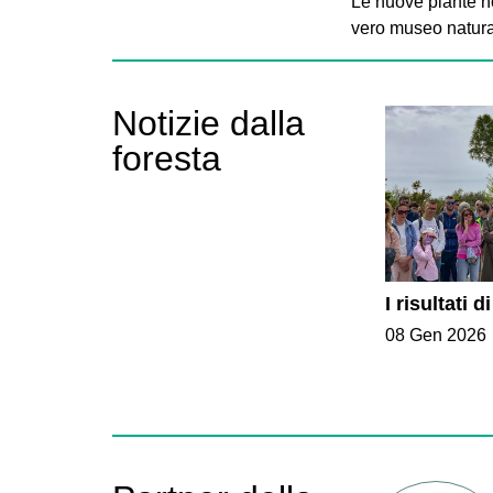
Le nuove piante n
vero museo natural
Notizie dalla
foresta
I risultati
08 Gen 2026