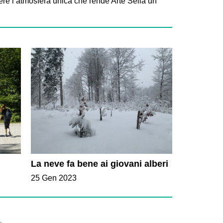
re l’atmosfera unica che rende Arte Sella un
La neve fa bene ai giovani alberi
25 Gen 2023