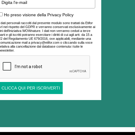
Ho preso visione della Privacy Policy
I dati personali raccolti dal presente modulo sono trattati da Etifor
srl nel rispetto del GDPR e verranno conservati esclusivamente ai
fini dell’iniziativa WOWnature. I dati non verranno ceduti a terze
parti e gli iscritti potranno esercitare i diritti di cui agli artt. da 15 a
22 del Regolamento UE 679/2016, ove applicabili, mediante una
comunicazione mail a privacy@etifor.com o cliccando sulla voce
relativa alla cancellazione dal database contenuta i tutte le
newsletter.
CLICCA QUI PER ISCRIVERTI