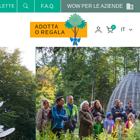
WOW PER LE AZIENDE
ER E RICEVI NEWS E PROMO RISERVATE
F.A.Q.
ADOTTA
0
O REGALA