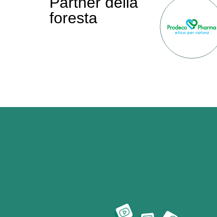
Partner della
foresta