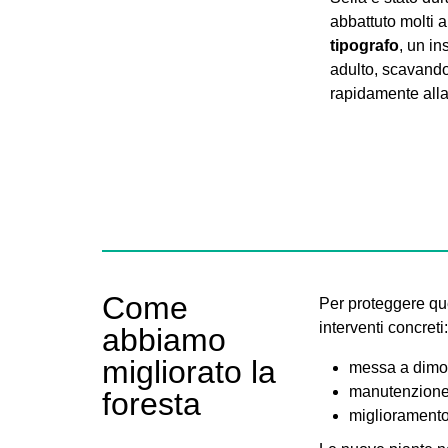
abbattuto molti 
tipografo
, un in
adulto, scavando 
rapidamente alla
Come
Per proteggere qu
interventi concreti:
abbiamo
migliorato la
messa a dimora
manutenzione d
foresta
miglioramento 