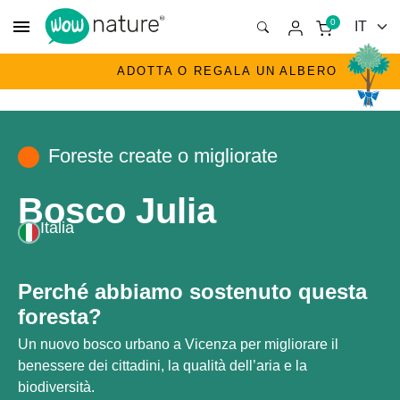
menu
0
ADOTTA O REGALA UN ALBERO
Foreste create o migliorate
Bosco Julia
Italia
Perché abbiamo sostenuto questa
foresta?
Un nuovo bosco urbano a Vicenza per migliorare il
benessere dei cittadini, la qualità dell’aria e la
biodiversità.