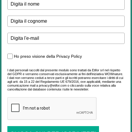
Ho preso visione della Privacy Policy
I dati personali raccolti dal presente modulo sono trattati da Etifor srl nel rispetto
del GDPR e verranno conservati esclusivamente ai fini dell’iniziativa WOWnature.
I dati non verranno ceduti a terze parti e gli iscritti potranno esercitare i diritti di cui
agli artt. da 15 a 22 del Regolamento UE 679/2016, ove applicabili, mediante una
comunicazione mail a privacy@etifor.com o cliccando sulla voce relativa alla
cancellazione dal database contenuta i tutte le newsletter.