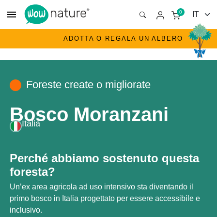
menu
0
ADOTTA O REGALA UN ALBERO
Foreste create o migliorate
Bosco Moranzani
Italia
Perché abbiamo sostenuto questa
foresta?
Un’ex area agricola ad uso intensivo sta diventando il
primo bosco in Italia progettato per essere accessibile e
inclusivo.