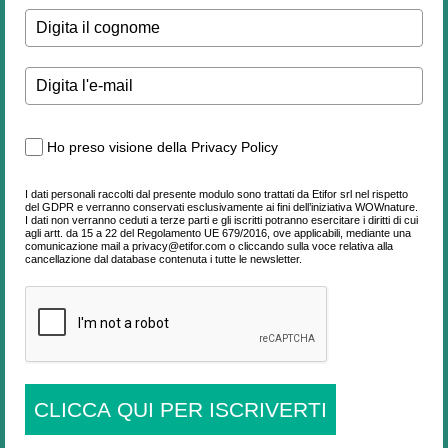
Ho preso visione della Privacy Policy
I dati personali raccolti dal presente modulo sono trattati da Etifor srl nel rispetto
del GDPR e verranno conservati esclusivamente ai fini dell’iniziativa WOWnature.
I dati non verranno ceduti a terze parti e gli iscritti potranno esercitare i diritti di cui
agli artt. da 15 a 22 del Regolamento UE 679/2016, ove applicabili, mediante una
comunicazione mail a privacy@etifor.com o cliccando sulla voce relativa alla
cancellazione dal database contenuta i tutte le newsletter.
CLICCA QUI PER ISCRIVERTI