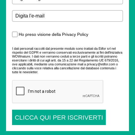
Ho preso visione della Privacy Policy
I dati personali raccolti dal presente modulo sono trattati da Etifor srl nel
rispetto del GDPR e verranno conservati esclusivamente ai fini dell’iniziativa
WOWnature. I dati non verranno ceduti a terze parti e gli iscritti potranno
esercitare i diritti di cui agli artt. da 15 a 22 del Regolamento UE 679/2016,
ove applicabili, mediante una comunicazione mail a privacy@etifor.com o
cliccando sulla voce relativa alla cancellazione dal database contenuta i
tutte le newsletter.
CLICCA QUI PER ISCRIVERTI