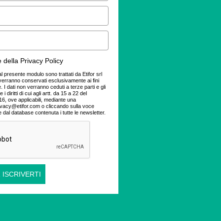
 della Privacy Policy
dal presente modulo sono trattati da Etifor srl
verranno conservati esclusivamente ai fini
 I dati non verranno ceduti a terze parti e gli
 i diritti di cui agli artt. da 15 a 22 del
, ove applicabili, mediante una
ivacy@etifor.com o cliccando sulla voce
e dal database contenuta i tutte le newsletter.
 ISCRIVERTI