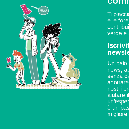
com
Ti piacci
e le for
contribu
verde e 
Iscrivi
newsle
Un paio 
news, ap
senza ca
adottare 
nostri pr
aiutare i
un’esper
è un pas
migliore.