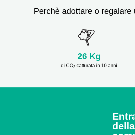
Perchè adottare o regalare 
26
Kg
di CO
catturata in 10 anni
2
Entra
dell