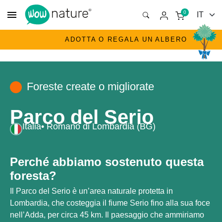
menu
0
ADOTTA O REGALA UN ALBERO
Foreste create o migliorate
Parco del Serio
Italia
• Romano di Lombardia (BG)
Perché abbiamo sostenuto questa
foresta?
Il Parco del Serio è un’area naturale protetta in
Lombardia, che costeggia il fiume Serio fino alla sua foce
nell’Adda, per circa 45 km. Il paesaggio che ammiriamo