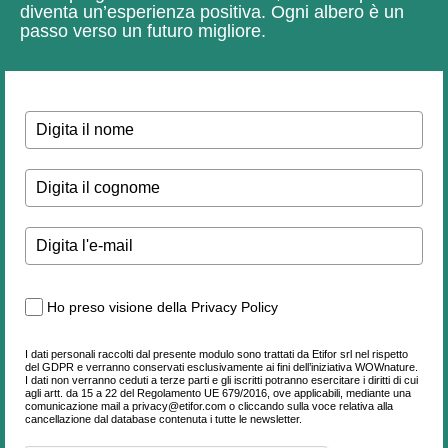
diventa un’esperienza positiva.
Ogni albero è un
passo verso un futuro migliore.
Ho preso visione della Privacy Policy
I dati personali raccolti dal presente modulo sono trattati da Etifor srl nel rispetto
del GDPR e verranno conservati esclusivamente ai fini dell’iniziativa WOWnature.
I dati non verranno ceduti a terze parti e gli iscritti potranno esercitare i diritti di cui
agli artt. da 15 a 22 del Regolamento UE 679/2016, ove applicabili, mediante una
comunicazione mail a privacy@etifor.com o cliccando sulla voce relativa alla
cancellazione dal database contenuta i tutte le newsletter.