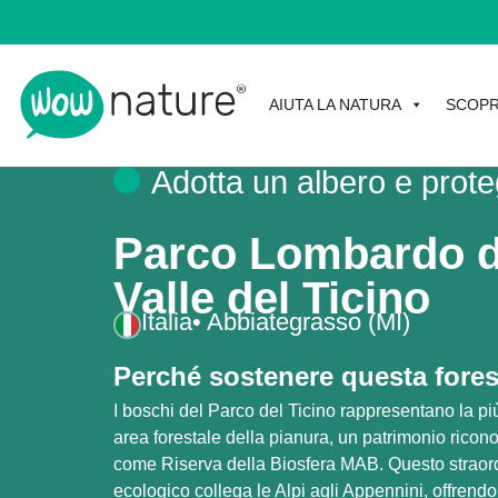
AIUTA LA NATURA
SCOPR
Adotta un albero e prote
Parco Lombardo d
Valle del Ticino
Italia
• Abbiategrasso (MI)
Perché sostenere questa fore
I boschi del Parco del Ticino rappresentano la pi
area forestale della pianura, un patrimonio ric
come Riserva della Biosfera MAB. Questo straord
ecologico collega le Alpi agli Appennini, offrendo