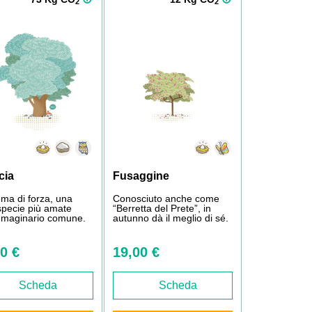
2
2
cia
Fusaggine
ma di forza, una
Conosciuto anche come
specie più amate
“Berretta del Prete”, in
immaginario comune.
autunno dà il meglio di sé.
0 €
19,00 €
Scheda
Scheda