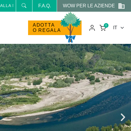
WOW PER LE AZIENDE
ETTER E RICEVI NEWS E PROMO RISERVATE
F.A.Q.
ADOTTA
0
O REGALA