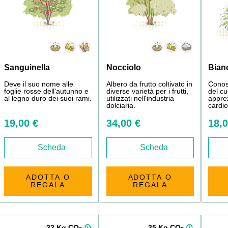
Sanguinella
Nocciolo
Bian
Deve il suo nome alle
Albero da frutto coltivato in
Conos
foglie rosse dell'autunno e
diverse varietà per i frutti,
del cu
al legno duro dei suoi rami.
utilizzati nell'industria
apprez
dolciaria.
cardio
19,00 €
34,00 €
18,0
Scheda
Scheda
ADOTTA O
ADOTTA O
REGALA
REGALA
32 Kg CO
35 Kg CO