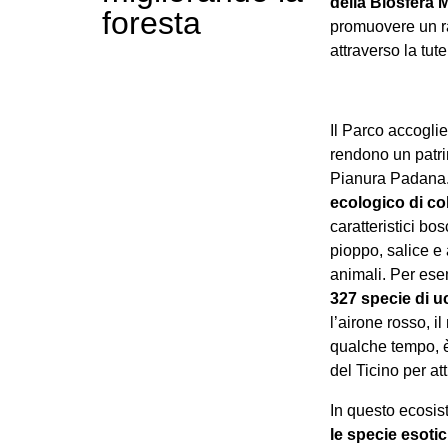
della Biosfera
foresta
promuovere un ra
attraverso la tut
Il Parco accogli
rendono un patrim
Pianura Padana.
ecologico di co
caratteristici bos
pioppo, salice e
animali. Per ese
327 specie di uc
l’airone rosso, i
qualche tempo, 
del Ticino per at
In questo ecosist
le specie esoti