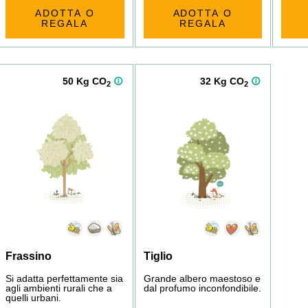
ADOTTA O
ADOTTA O
REGALA
REGALA
50 Kg CO
32 Kg CO
2
2
Frassino
Tiglio
Si adatta perfettamente sia
Grande albero maestoso e
agli ambienti rurali che a
dal profumo inconfondibile.
quelli urbani.