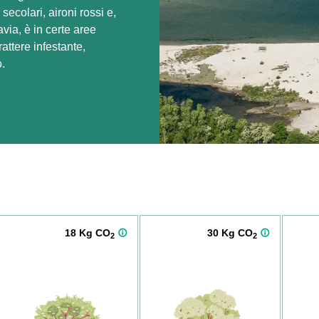
ecolari, aironi rossi e,
via, è in certe aree
attere infestante,
o.
18 Kg CO
30 Kg CO
2
2