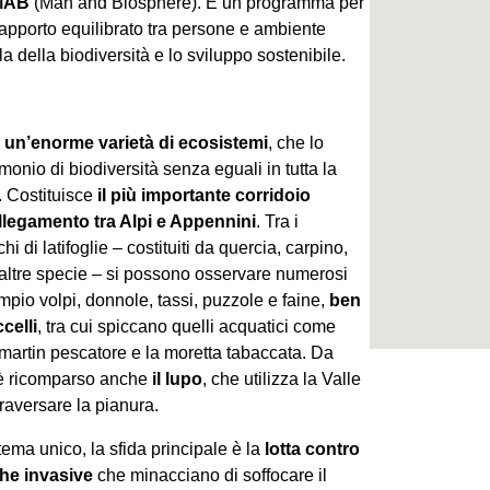
 MAB
(Man and Biosphere). È un programma per
pporto equilibrato tra persone e ambiente
ela della biodiversità e lo sviluppo sostenibile.
e
un’enorme varietà di ecosistemi
, che lo
onio di biodiversità senza eguali in tutta la
 Costituisce
il più importante corridoio
llegamento tra Alpi e Appennini
. Tra i
chi di latifoglie – costituiti da quercia, carpino,
 altre specie – si possono osservare numerosi
mpio volpi, donnole, tassi, puzzole e faine,
ben
celli
, tra cui spiccano quelli acquatici come
l martin pescatore e la moretta tabaccata. Da
è ricomparso anche
il lupo
, che utilizza la Valle
traversare la pianura.
ema unico, la sfida principale è la
lotta contro
che invasive
che minacciano di soffocare il