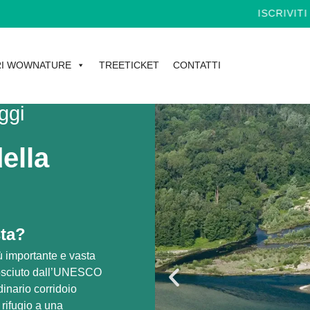
ISCRIVITI ALLA NEWSL
I WOWNATURE
TREETICKET
CONTATTI
ggi
ella
sta?
ù importante e vasta
onosciuto dall’UNESCO
inario corridoio
 rifugio a una