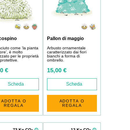
cospino
Pallon di maggio
ciuto come ‘la pianta
Arbusto ornamentale
ore’, è molto
caratterizzato dai fiori
zato per le proprietà
bianchi a forma di
protettive.
ombrello.
0 €
15,00 €
Scheda
Scheda
ADOTTA O
ADOTTA O
REGALA
REGALA
73 Kg CO
12 Kg CO