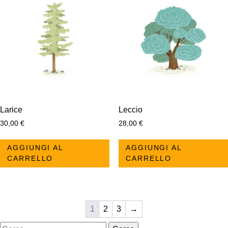
Larice
Leccio
30,00
€
28,00
€
AGGIUNGI AL
AGGIUNGI AL
CARRELLO
CARRELLO
1
2
3
→